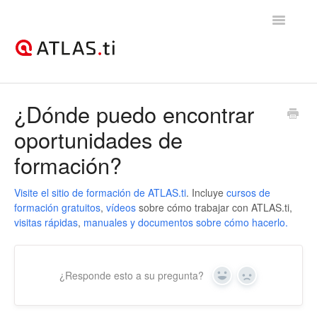
Toggle
Navigatio
Support Home
¿Dónde puedo encontrar
oportunidades de
Licencias, facturación y gestión de cuentas
formación?
ATLAS.ti Escritorio (Windows & Mac)
Visite el sitio de formación de ATLAS.ti
. Incluye
cursos de
ATLAS.ti Web
formación gratuitos
,
vídeos
sobre cómo trabajar con ATLAS.ti,
visitas rápidas
,
manuales y documentos sobre cómo hacerlo.
Revendedores
¿Responde esto a su pregunta?
Yes
No