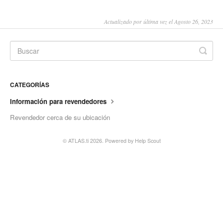
Actualizado por última vez el Agosto 26, 2023
CATEGORÍAS
Información para revendedores
Revendedor cerca de su ubicación
©
ATLAS.ti
2026.
Powered by
Help Scout