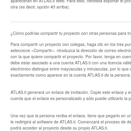
aparecerán en ATLAS.ti Web. Para esto, necesita exportar el pro
otra (es decir, opción #3 arriba).
¿Cómo podrías
compartir tu proyecto con otras personas
para tr
Para compartir un proyecto con colegas, haga clic en los tres pu
seleccione «Compartir». ntroduzca la dirección de correo electró
con la que quiere compartir el proyecto. Por favor, tenga en cuen
debe estar asociado a una cuenta ATLAS.ti con una licencia váli
electrónico distingue entre mayúsculas y minúsculas, por lo que d
exactamente como aparece en la cuenta ATLAS.ti de la persona.
ATLAS.ti generará un enlace de invitación. Copie este enlace y
cuenta que el enlace es personalizado y sólo puede utilizarlo la
Una vez que la persona reciba el enlace, tiene que pegarlo en u
le redirigirá al software de ATLAS.ti. Comenzará el proceso de 
podrá acceder al proyecto desde su propio ATLAS.ti.