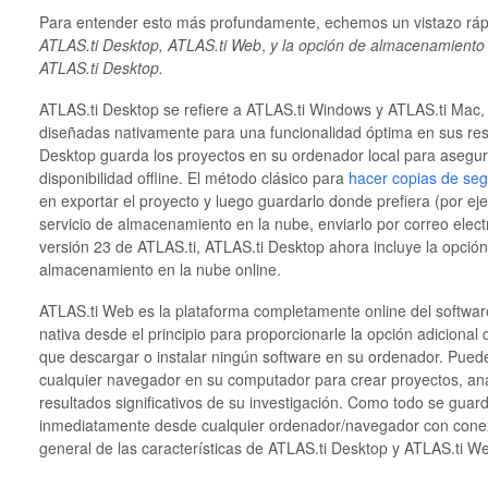
Para entender esto más profundamente, echemos un vistazo ráp
ATLAS.ti Desktop, ATLAS.ti Web
,
y la opción de almacenamiento 
ATLAS.ti Desktop.
ATLAS.ti Desktop se refiere a ATLAS.ti Windows y ATLAS.ti Mac,
diseñadas nativamente para una funcionalidad óptima en sus res
Desktop guarda los proyectos en su ordenador local para asegura
disponibilidad offline. El método clásico para
hacer copias de seg
en exportar el proyecto y luego guardarlo donde prefiera (por ej
servicio de almacenamiento en la nube, enviarlo por correo electr
versión 23 de ATLAS.ti, ATLAS.ti Desktop ahora incluye la opció
almacenamiento en la nube online.
ATLAS.ti Web es la plataforma completamente online del softwa
nativa desde el principio para proporcionarle la opción adicional
que descargar o instalar ningún software en su ordenador. Pue
cualquier navegador en su computador para crear proyectos, anal
resultados significativos de su investigación. Como todo se guar
inmediatamente desde cualquier ordenador/navegador con conexi
general de las características de ATLAS.ti Desktop y ATLAS.ti 