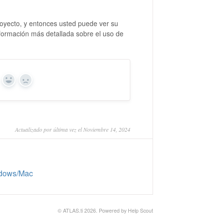
proyecto, y entonces usted puede ver su
nformación más detallada sobre el uso de
Yes
No
Actualizado por última vez el Noviembre 14, 2024
ndows/Mac
©
ATLAS.ti
2026.
Powered by
Help Scout